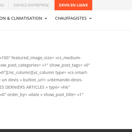
OG
ESPACE ENTREPRISE
DEVIS EN LIGNE
ION & CLIMATISATION
CHAUFFAGISTES
= »100″ featured_image_size= »cs_medium-
how_post_categories= »1″ show_post_tags= »0″
»0″][/vc_column][vc_column type= »cs-smart-
e un devis » button_url= »/demande-devis-
LES DERNIERS ARTICLES » type= »h6″
0″ order_by= »date » show_post_title= »1″