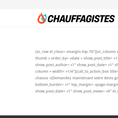
[vc_row el_class= »margin-top-70″][vc_column
thumb » order_by= »date » show_post_title= »
show_post_author= »1″ show_post_date= »1″ sh
column » width= »1/4″][call_to_action_box tit
chassis »]Demandez maintenant votre devis gr
bottom_border= »1″ top_margin= »page-margin-t
show_post_date= »1″ show_post_views= »0″ el_