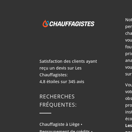
Not
per
cha
vou
fou
pri
ana
Satisfaction des clients ayant
vou
reçu un devis sur
Les
sur
Chauffagistes:
4,8
étoiles sur
345
avis
Vou
vot
RECHERCHES
obs
FRÉQUENTES:
pro
ins
éco
Chauffagiste à Liège
•
Les
Regroupement de crédits
•