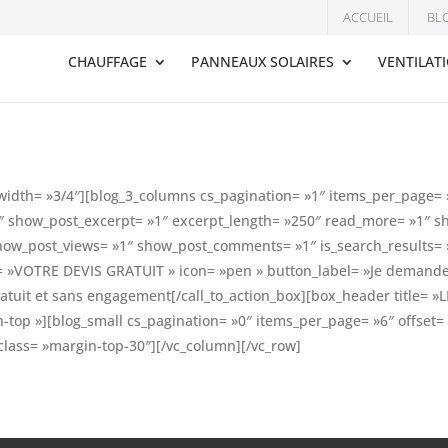
ACCUEIL
BL
CHAUFFAGE
PANNEAUX SOLAIRES
VENTILAT
 width= »3/4″][blog_3_columns cs_pagination= »1″ items_per_page
1″ show_post_excerpt= »1″ excerpt_length= »250″ read_more= »1″ s
ow_post_views= »1″ show_post_comments= »1″ is_search_results= 
le= »VOTRE DEVIS GRATUIT » icon= »pen » button_label= »Je demand
atuit et sans engagement[/call_to_action_box][box_header title= »
op »][blog_small cs_pagination= »0″ items_per_page= »6″ offset= »
class= »margin-top-30″][/vc_column][/vc_row]