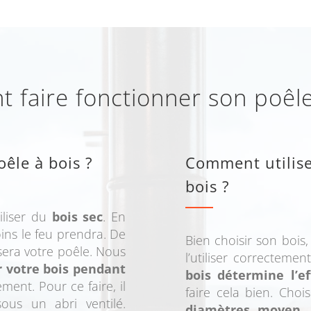
faire fonctionner son poêle
oêle à bois ?
Comment utilise
bois ?
iliser du
bois sec
. En
ins le feu prendra. De
Bien choisir son bois,
ssera votre poêle. Nous
l’utiliser correcteme
r votre bois pendant
bois détermine l’ef
ent. Pour ce faire, il
faire cela bien. Choi
ous un abri ventilé.
diamètres moyen
,