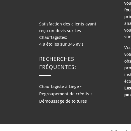
vou
fou
pri
ana
Satisfaction des clients ayant
vou
reçu un devis sur
Les
sur
Chauffagistes:
4,8
étoiles sur
345
avis
Vou
vot
RECHERCHES
obs
FRÉQUENTES:
pro
ins
éco
Chauffagiste à Liège
•
Les
Regroupement de crédits
•
pou
Démoussage de toitures