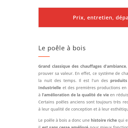
Prix, entretien, dé
Le poêle à bois
Grand classique des chauffages d’ambiance
,
prouver sa valeur. En effet, ce système de ch
la nuit des temps. Il est l’un des
produits
Industrielle
et des premières productions en s
à
l’amélioration de la qualité de vie
en réduis
Certains poêles anciens sont toujours très re
à leur qualité de conception et à leur esthétiq
Le poêle à bois a donc une
histoire riche
qui e
il
est sans cesse amélioré
pour mieux fonction