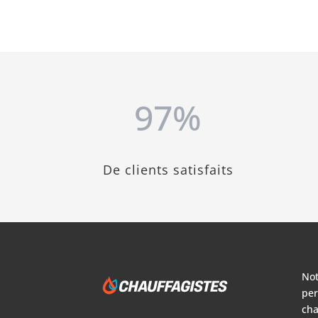
97
%
De clients satisfaits
Not
per
cha