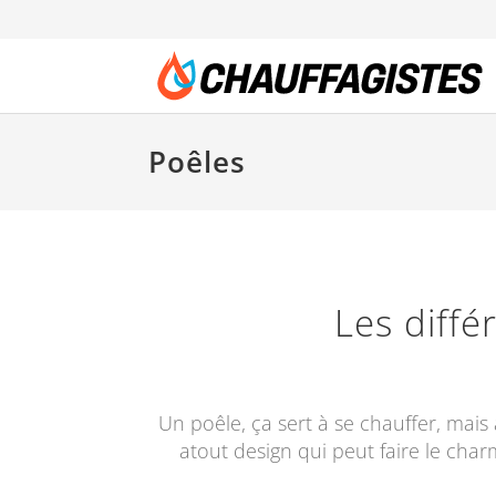
Poêles
Les diffé
Un poêle, ça sert à se chauffer, mais
atout design qui peut faire le charm