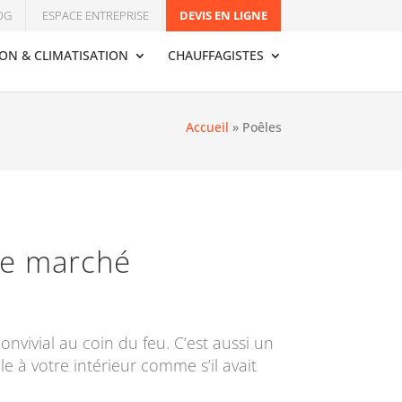
OG
ESPACE ENTREPRISE
DEVIS EN LIGNE
ION & CLIMATISATION
CHAUFFAGISTES
Accueil
»
Poêles
 le marché
nvivial au coin du feu. C’est aussi un
le à votre intérieur comme s’il avait