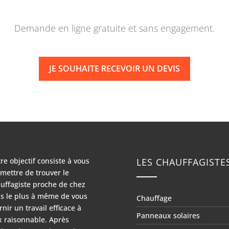
Demande en ligne gratuite et sans engagement.
JE SOUHAITE RECEVOIR UN DEVIS
re objectif consiste à vous
LES CHAUFFAGISTE
mettre de trouver le
uffagiste proche de chez
s le plus à même de vous
Chauffage
rnir un travail efficace à
Panneaux solaires
x raisonnable. Après