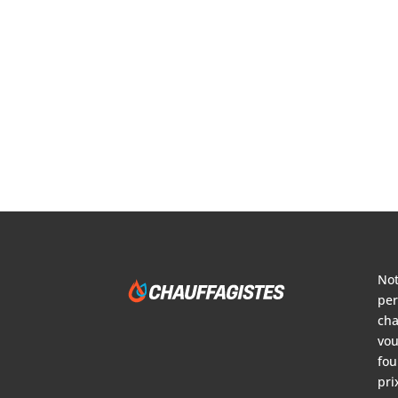
Not
per
cha
vou
fou
pri