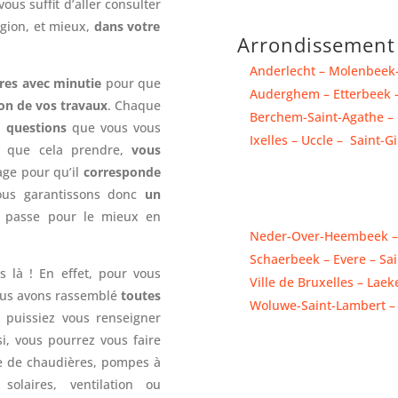
l vous suffit d’aller consulter
gion, et mieux,
dans votre
Arrondissement 
Anderlecht – Molenbeek-
res avec minutie
pour que
Auderghem – Etterbeek –
tion de vos travaux
. Chaque
Berchem-Saint-Agathe –
 questions
que vous vous
Ixelles – Uccle – Saint-Gi
s que cela prendre,
vous
age pour qu’il
corresponde
ous garantissons donc
un
 passe pour le mieux en
Neder-Over-Heembeek –
Schaerbeek – Evere – Sa
s là ! En effet, pour vous
Ville de Bruxelles – Laek
us avons rassemblé
toutes
Woluwe-Saint-Lambert –
puissiez vous renseigner
, vous pourrez vous faire
pe de chaudières, pompes à
solaires, ventilation ou