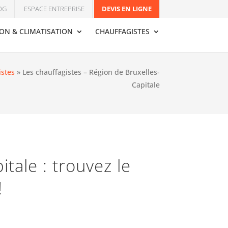
OG
ESPACE ENTREPRISE
DEVIS EN LIGNE
ION & CLIMATISATION
CHAUFFAGISTES
istes
»
Les chauffagistes – Région de Bruxelles-
Capitale
tale : trouvez le
!