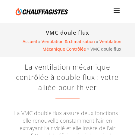
VMC doule flux
Accueil
»
Ventilation & climatisation
»
Ventilation
Mécanique Contrôlée
»
VMC doule flux
La ventilation mécanique
contrôlée à double flux : votre
alliée pour l’hiver
La VMC double flux assure deux fonctions :
elle renouvelle constamment l’air en
extrayant l’air vicié et elle insère de l’air