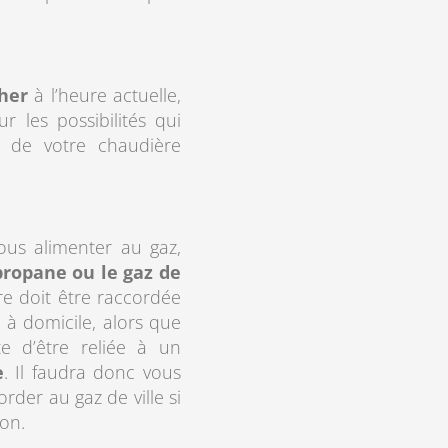
her
à l’heure actuelle,
r les possibilités qui
on de votre chaudière
vous alimenter au gaz,
p
ropane
ou le
gaz de
re doit être raccordée
à domicile, alors que
e d’être reliée à un
e
. Il faudra donc vous
order au gaz de ville si
ion.