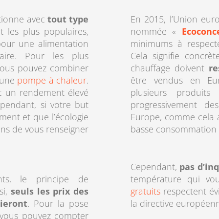
tionne avec
tout type
En 2015, l’Union eur
 les plus populaires,
nommée «
Ecoconc
our une alimentation
minimums à respecter
ire. Pour les plus
Cela signifie concrè
vous pouvez combiner
chauffage doivent
re
 une
pompe à chaleur
.
être vendus en Eur
nt un rendement élevé
plusieurs produit
pendant, si votre but
progressivement de
ment et que l’écologie
Europe, comme cela a
ons de vous renseigner
basse consommation d
Cependant,
pas d’in
nts, le principe de
température qui vo
i,
seuls les prix des
gratuits
respectent év
ieront
. Pour la pose
la directive européen
 vous pouvez compter