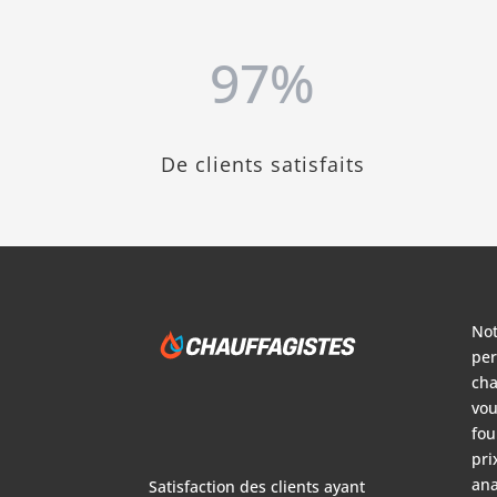
97
%
De clients satisfaits
Not
per
cha
vou
fou
pri
ana
Satisfaction des clients ayant