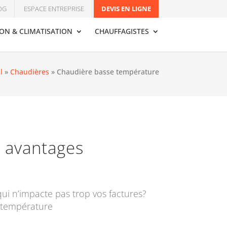
OG
ESPACE ENTREPRISE
DEVIS EN LIGNE
ION & CLIMATISATION
CHAUFFAGISTES
l
»
Chaudières
»
Chaudière basse température
 avantages
ui n’impacte pas trop vos factures?
e température