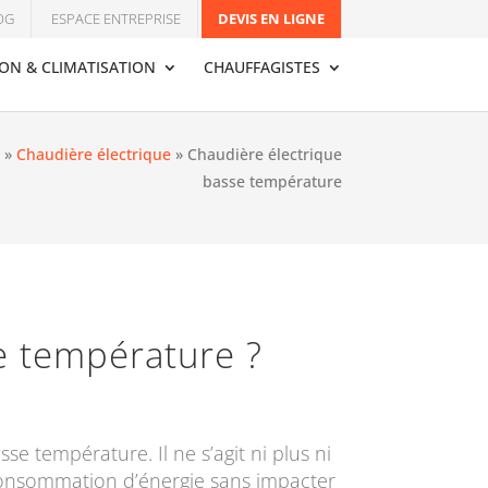
OG
ESPACE ENTREPRISE
DEVIS EN LIGNE
ION & CLIMATISATION
CHAUFFAGISTES
»
Chaudière électrique
»
Chaudière électrique
basse température
e température ?
e température. Il ne s’agit ni plus ni
 consommation d’énergie sans impacter