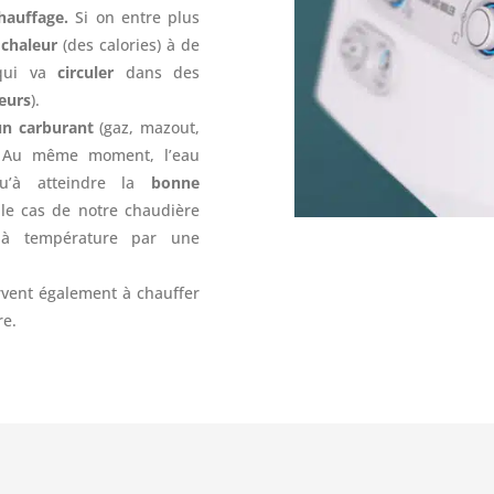
hauffage.
Si on entre plus
a
chaleur
(des calories) à de
 qui va
circuler
dans des
teurs
).
un carburant
(gaz, mazout,
Au même moment, l’eau
qu’à atteindre la
bonne
le cas de notre chaudière
 à température par une
ervent également à chauffer
re.