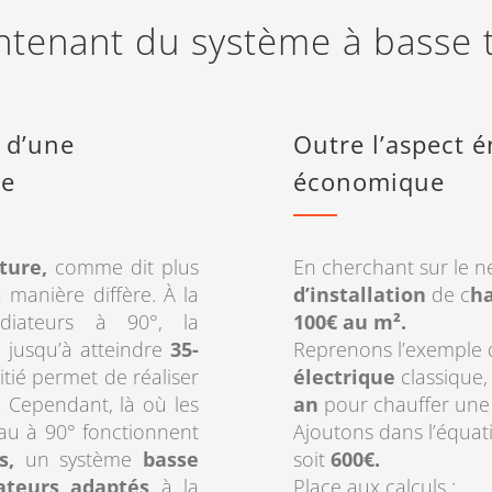
ntenant du système à basse
 d’une
Outre l’aspect én
re
économique
ture,
comme dit plus
En cherchant sur le n
 manière diffère. À la
d’installation
de c
ha
diateurs à 90°, la
100€ au m².
e
jusqu’à atteindre
35-
Reprenons l’exemple
tié permet de réaliser
électrique
classique,
.
Cependant, là où les
an
pour chauffer une
au à 90° fonctionnent
Ajoutons dans l’équa
s,
un système
basse
soit
600€.
ateurs
adaptés
à la
Place aux calculs :