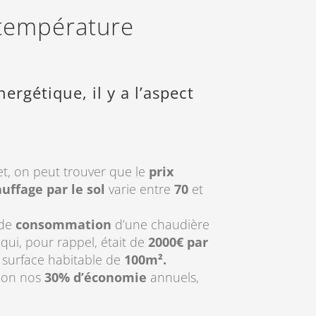
 température
ergétique, il y a l’aspect
et, on peut trouver que le
prix
uffage par le sol
varie entre
70
et
 de
consommation
d’une chaudière
 qui, pour rappel, était de
2000€ par
 surface habitable de
100m².
tion nos
30% d’économie
annuels,