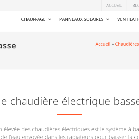
ACCUEIL
BL
CHAUFFAGE
PANNEAUX SOLAIRES
VENTILAT
asse
Accueil
»
Chaudières
ne chaudière électrique bass
levée des chaudières électriques est le système à bass
de l’eau envoyée dans les radiateurs pour baisser la