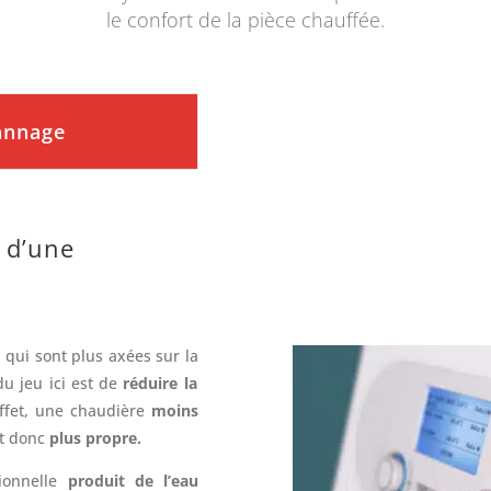
le confort de la pièce chauffée.
pannage
 d’une
 qui sont plus axées sur la
u jeu ici est de
réduire la
fet, une chaudière
moins
t donc
plus propre.
ionnelle
produit de l’eau