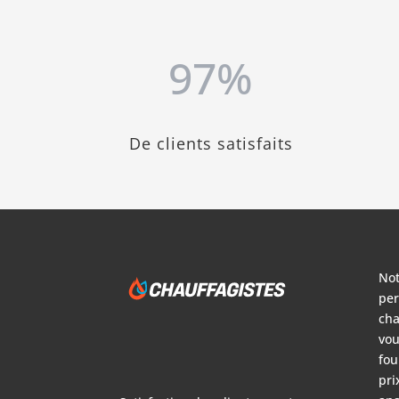
97
%
De clients satisfaits
Not
per
cha
vou
fou
pri