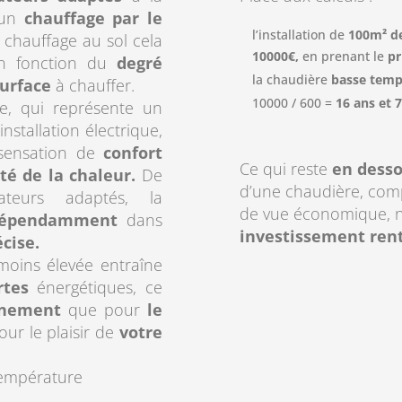
’un
chauffage
par le
l’installation de
100m² de
 chauffage au sol cela
10000€,
en prenant le
pr
en fonction du
degré
la chaudière
basse temp
urface
à chauffer.
10000 / 600 =
16 ans et 
e, qui représente un
stallation électrique,
 sensation de
confort
Ce qui reste
en dess
é de la chaleur.
De
d’une chaudière, com
iateurs adaptés, la
de vue économique, n
dépendamment
dans
investissement rent
écise.
moins élevée entraîne
rtes
énergétiques, ce
nnement
que pour
le
our le plaisir de
votre
température