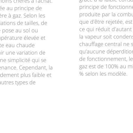
moins chères à l’achat.
principe de fonctionne
ée au principe de
produite par la combu
e à gaz. Selon les
que d’être rejetée, es
tions de tailles, de
ce qui réduit d’autant
ne pose au sol ou
la vapeur soit conden
mpérature élevée et
chauffage central ne s
ette eau chaude
qu’aucune déperdition
nir une variation de
de fonctionnement, le
e simplicité qui se
gaz est de 100% au m
ntenance. Cependant, la
% selon les modèle.
ndement plus faible et
autres types de