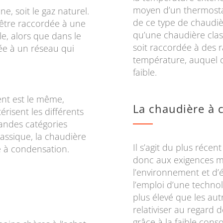
moyen d’un thermosta
e, soit le gaz naturel.
de ce type de chaudi
 être raccordée à une
qu’une chaudière class
e, alors que dans le
soit raccordée à des 
iée à un réseau qui
température, auquel c
faible.
ent est le même,
La chaudière à 
érisent les différents
randes catégories
classique, la chaudière
Il s’agit du plus réce
e à condensation.
donc aux exigences m
l’environnement et d’
l’emploi d’une techno
plus élevé que les au
relativiser au regard
grâce à la faible con