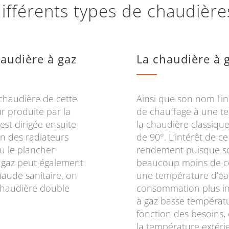
ifférents types de chaudièr
audière à gaz
La chaudière à 
chaudière de cette
Ainsi que son nom l’in
eur produite par la
de chauffage à une t
st dirigée ensuite
la chaudière classiqu
un des radiateurs
de 90°. L’intérêt de c
ou le plancher
rendement puisque son
à gaz peut également
beaucoup moins de com
haude sanitaire, on
une température d’eau 
 chaudière double
consommation plus im
à gaz basse températu
fonction des besoins,
la température extérie