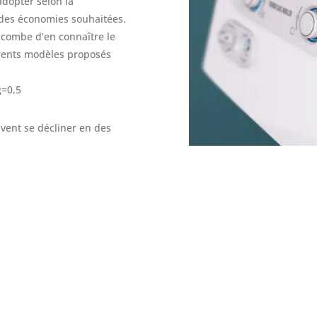
adopter selon la
 des économies souhaitées.
incombe d’en connaître le
érents modèles proposés
g=0,5
uvent se décliner en des