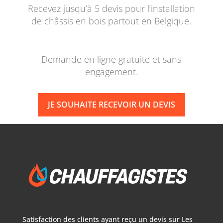
Recevez jusqu’à 5 devis pour l’installation
de châssis en bois partout en Belgique.
Demande en ligne gratuite et sans
engagement.
JE SOUHAITE RECEVOIR UN DEVIS
Satisfaction des clients ayant reçu un devis sur
Les