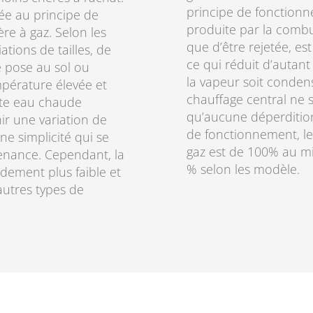
principe de fonctionne
ée au principe de
produite par la combu
e à gaz. Selon les
que d’être rejetée, es
tions de tailles, de
ce qui réduit d’autant
ne pose au sol ou
la vapeur soit conden
mpérature élevée et
chauffage central ne s
ette eau chaude
qu’aucune déperdition
nir une variation de
de fonctionnement, le
e simplicité qui se
gaz est de 100% au m
ntenance. Cependant, la
% selon les modèle.
ndement plus faible et
autres types de