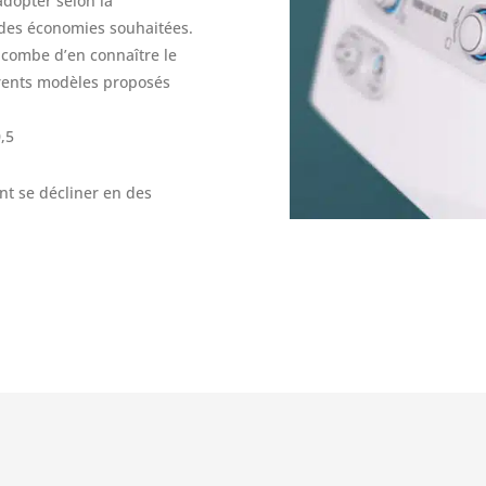
adopter selon la
 des économies souhaitées.
incombe d’en connaître le
érents modèles proposés
0,5
ent se décliner en des