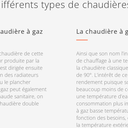
ifférents types de chaudièr
audière à gaz
La chaudière à 
chaudière de cette
Ainsi que son nom l’in
eur produite par la
de chauffage à une t
st dirigée ensuite
la chaudière classiqu
un des radiateurs
de 90°. L’intérêt de c
ou le plancher
rendement puisque son
à gaz peut également
beaucoup moins de com
haude sanitaire, on
une température d’eau 
 chaudière double
consommation plus im
à gaz basse températu
fonction des besoins,
la température extérie