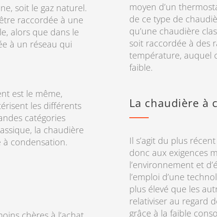
moyen d’un thermosta
e, soit le gaz naturel.
de ce type de chaudi
 être raccordée à une
qu’une chaudière class
e, alors que dans le
soit raccordée à des 
iée à un réseau qui
température, auquel c
faible.
ent est le même,
La chaudière à 
érisent les différents
randes catégories
classique, la chaudière
Il s’agit du plus réce
e à condensation.
donc aux exigences m
l’environnement et d’
l’emploi d’une techno
plus élevé que les au
relativiser au regard
grâce à la faible con
moins chères à l’achat.