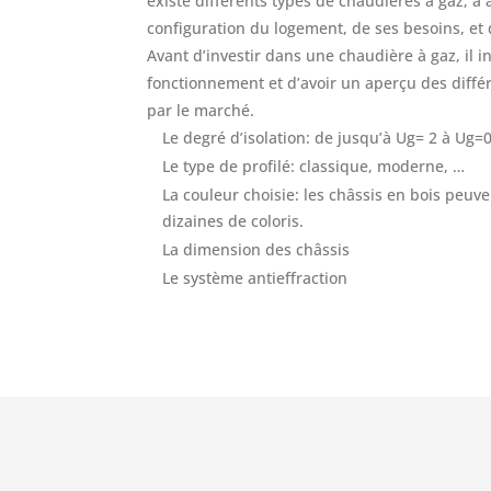
existe différents types de chaudières à gaz, à 
configuration du logement, de ses besoins, et
Avant d’investir dans une chaudière à gaz, il 
fonctionnement et d’avoir un aperçu des diff
par le marché.
Le degré d’isolation: de jusqu’à Ug= 2 à Ug=
Le type de profilé: classique, moderne, …
La couleur choisie: les châssis en bois peuv
dizaines de coloris.
La dimension des châssis
Le système antieffraction