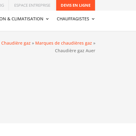
OG
ESPACE ENTREPRISE
DEVIS EN LIGNE
ION & CLIMATISATION
CHAUFFAGISTES
»
Chaudière gaz
»
Marques de chaudières gaz
»
Chaudière gaz Auer