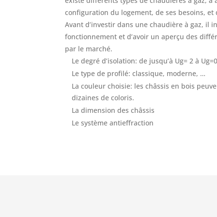
existe différents types de chaudières à gaz, à 
configuration du logement, de ses besoins, et
Avant d’investir dans une chaudière à gaz, il 
fonctionnement et d’avoir un aperçu des diff
par le marché.
Le degré d’isolation: de jusqu’à Ug= 2 à Ug=
Le type de profilé: classique, moderne, …
La couleur choisie: les châssis en bois peuv
dizaines de coloris.
La dimension des châssis
Le système antieffraction