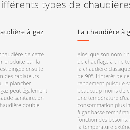
ifférents types de chaudièr
audière à gaz
La chaudière à 
chaudière de cette
Ainsi que son nom l’in
eur produite par la
de chauffage à une t
st dirigée ensuite
la chaudière classiqu
un des radiateurs
de 90°. L’intérêt de c
ou le plancher
rendement puisque son
à gaz peut également
beaucoup moins de com
haude sanitaire, on
une température d’eau 
 chaudière double
consommation plus im
à gaz basse températu
fonction des besoins,
la température extérie