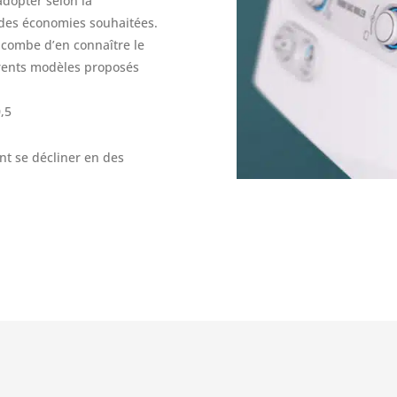
adopter selon la
 des économies souhaitées.
incombe d’en connaître le
érents modèles proposés
0,5
ent se décliner en des