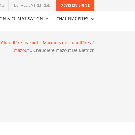
OG
ESPACE ENTREPRISE
DEVIS EN LIGNE
ION & CLIMATISATION
CHAUFFAGISTES
»
Chaudière mazout
»
Marques de chaudières à
mazout
»
Chaudière mazout De Dietrich