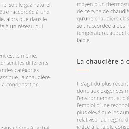
moyen d’un thermosta
e, soit le gaz naturel.
de ce type de chaudi
 être raccordée à une
qu’une chaudière class
e, alors que dans le
soit raccordée à des 
iée à un réseau qui
température, auquel c
faible.
ent est le même,
La chaudière à 
érisent les différents
randes catégories
classique, la chaudière
Il s’agit du plus réce
e à condensation.
donc aux exigences m
l’environnement et d’
l’emploi d’une techno
plus élevé que les au
relativiser au regard
grâce à la faible con
moins chères à l’achat.