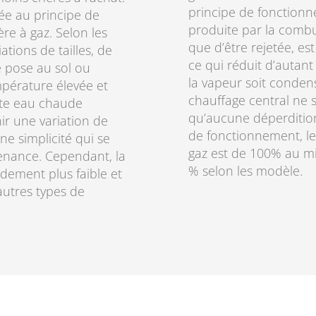
principe de fonctionne
ée au principe de
produite par la combu
e à gaz. Selon les
que d’être rejetée, es
tions de tailles, de
ce qui réduit d’autant
ne pose au sol ou
la vapeur soit conden
mpérature élevée et
chauffage central ne s
ette eau chaude
qu’aucune déperdition
nir une variation de
de fonctionnement, le
e simplicité qui se
gaz est de 100% au m
ntenance. Cependant, la
% selon les modèle.
ndement plus faible et
autres types de