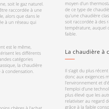
moyen d’un thermosta
e, soit le gaz naturel.
de ce type de chaudi
 être raccordée à une
qu’une chaudière class
e, alors que dans le
soit raccordée à des 
iée à un réseau qui
température, auquel c
faible.
ent est le même,
La chaudière à 
érisent les différents
randes catégories
classique, la chaudière
Il s’agit du plus réce
e à condensation.
donc aux exigences m
l’environnement et d’
l’emploi d’une techno
plus élevé que les au
relativiser au regard
grâce à la faible con
moins chères à l’achat.