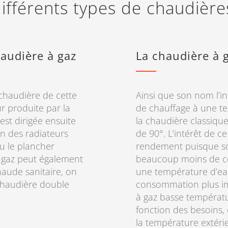
ifférents types de chaudièr
audière à gaz
La chaudière à 
chaudière de cette
Ainsi que son nom l’in
eur produite par la
de chauffage à une t
st dirigée ensuite
la chaudière classiqu
un des radiateurs
de 90°. L’intérêt de c
ou le plancher
rendement puisque son
à gaz peut également
beaucoup moins de com
haude sanitaire, on
une température d’eau 
 chaudière double
consommation plus im
à gaz basse températu
fonction des besoins,
la température extérie