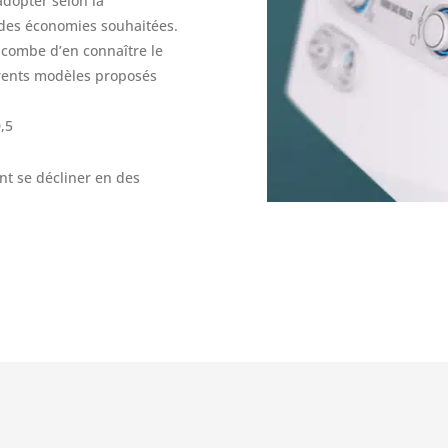
adopter selon la
 des économies souhaitées.
incombe d’en connaître le
érents modèles proposés
0,5
ent se décliner en des