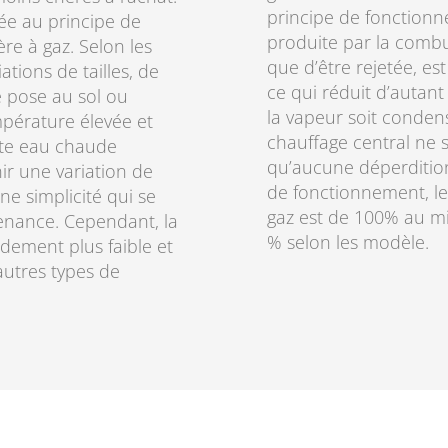
principe de fonctionne
ée au principe de
produite par la combu
e à gaz. Selon les
que d’être rejetée, es
tions de tailles, de
ce qui réduit d’autant
ne pose au sol ou
la vapeur soit conden
mpérature élevée et
chauffage central ne s
ette eau chaude
qu’aucune déperdition
nir une variation de
de fonctionnement, le
e simplicité qui se
gaz est de 100% au m
ntenance. Cependant, la
% selon les modèle.
ndement plus faible et
autres types de