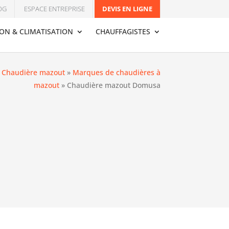
OG
ESPACE ENTREPRISE
DEVIS EN LIGNE
ION & CLIMATISATION
CHAUFFAGISTES
»
Chaudière mazout
»
Marques de chaudières à
mazout
»
Chaudière mazout Domusa