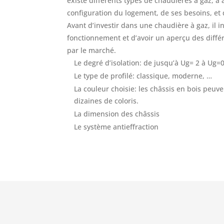
existe différents types de chaudières à gaz, à 
configuration du logement, de ses besoins, et
Avant d’investir dans une chaudière à gaz, il 
fonctionnement et d’avoir un aperçu des diff
par le marché.
Le degré d’isolation: de jusqu’à Ug= 2 à Ug=
Le type de profilé: classique, moderne, …
La couleur choisie: les châssis en bois peuv
dizaines de coloris.
La dimension des châssis
Le système antieffraction