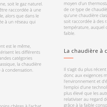
moyen d’un thermosta
e, soit le gaz naturel.
de ce type de chaudi
 être raccordée à une
qu’une chaudière class
e, alors que dans le
soit raccordée à des 
iée à un réseau qui
température, auquel c
faible.
ent est le même,
La chaudière à 
érisent les différents
randes catégories
classique, la chaudière
Il s’agit du plus réce
e à condensation.
donc aux exigences m
l’environnement et d’
l’emploi d’une techno
plus élevé que les au
relativiser au regard
grâce à la faible con
moins chères à l’achat.