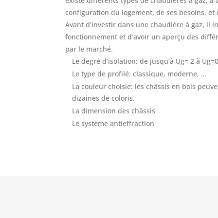
existe différents types de chaudières à gaz, à 
configuration du logement, de ses besoins, et
Avant d’investir dans une chaudière à gaz, il 
fonctionnement et d’avoir un aperçu des diff
par le marché.
Le degré d’isolation: de jusqu’à Ug= 2 à Ug=
Le type de profilé: classique, moderne, …
La couleur choisie: les châssis en bois peuv
dizaines de coloris.
La dimension des châssis
Le système antieffraction