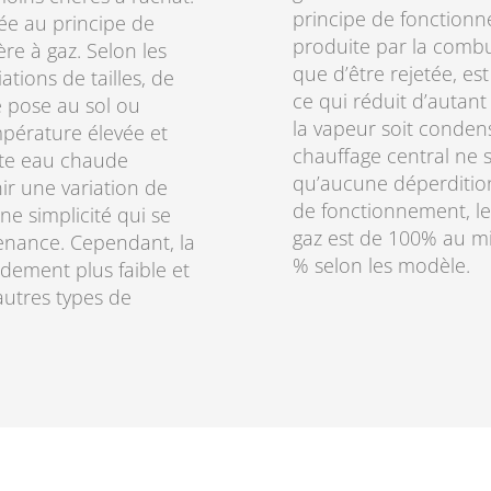
principe de fonctionne
ée au principe de
produite par la combu
e à gaz. Selon les
que d’être rejetée, es
tions de tailles, de
ce qui réduit d’autant
ne pose au sol ou
la vapeur soit conden
mpérature élevée et
chauffage central ne s
ette eau chaude
qu’aucune déperdition
nir une variation de
de fonctionnement, le
e simplicité qui se
gaz est de 100% au m
ntenance. Cependant, la
% selon les modèle.
ndement plus faible et
autres types de