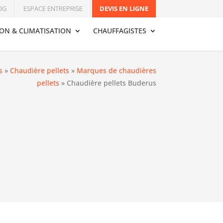
OG
ESPACE ENTREPRISE
DEVIS EN LIGNE
ION & CLIMATISATION
CHAUFFAGISTES
s
»
Chaudière pellets
»
Marques de chaudières
pellets
»
Chaudière pellets Buderus