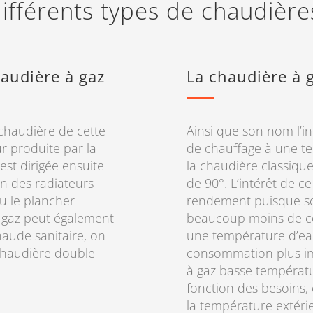
ifférents types de chaudièr
audière à gaz
La chaudière à 
chaudière de cette
Ainsi que son nom l’in
eur produite par la
de chauffage à une t
st dirigée ensuite
la chaudière classiqu
un des radiateurs
de 90°. L’intérêt de c
ou le plancher
rendement puisque son
à gaz peut également
beaucoup moins de com
haude sanitaire, on
une température d’eau 
 chaudière double
consommation plus im
à gaz basse températu
fonction des besoins,
la température extérie