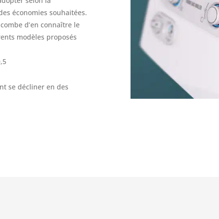
adopter selon la
 des économies souhaitées.
incombe d’en connaître le
érents modèles proposés
0,5
ent se décliner en des