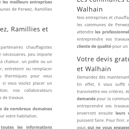
te
les meilleurs entreprises
Walhain
munes de Perwez, Ramillies
Nos entreprises et chauffag
les communes de Perwez,
ez, Ramillies et
attendre
les professionnel
entreprendre vos trava
cliente de qualité
pour un r
partenaires chauffagistes
 nécessaires, peu importe
Votre devis grat
à chaleur, un poêle ou un
et Walhain
r, entretenir ou remplacer
ou thermiques pour vous
Demandez dès maintenan
n, si vous voulez placer un
En effet, il vous suffi
ion, nos collaborateurs
transmettre vos critères. 
s de travaux.
demande
pour la communiq
entreprendre vos travaux
ans de nombreux domaines
enverront ensuite
leurs 
our votre habitation.
puissent faire. Pour finir,
e
toutes les informations
vous
qui ne vous engagen