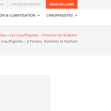
OG
ESPACE ENTREPRISE
DEVIS EN LIGNE
ION & CLIMATISATION
CHAUFFAGISTES
stes
»
Les chauffagistes – Province du Brabant-
 chauffagistes – à Perwez, Ramillies et Walhain