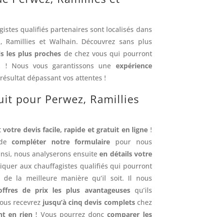
istes qualifiés partenaires sont localisés dans
 Ramillies et Walhain. Découvrez sans plus
s les plus proches
de chez vous qui pourront
ux ! Nous vous garantissons une
expérience
ésultat dépassant vos attentes !
uit pour Perwez, Ramillies
t
votre devis facile, rapide et gratuit en ligne
!
t de
compléter notre formulaire
pour nous
Ainsi, nous analyserons ensuite
en détails votre
uer aux chauffagistes qualifiés qui pourront
 de la meilleure manière qu’il soit. Il nous
offres de prix les plus avantageuses
qu’ils
 vous recevrez
jusqu’à cinq devis complets
chez
t en rien
! Vous pourrez donc
comparer les