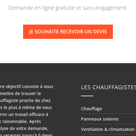
Demande en ligne gratuite et sans engagement.
JE SOUHAITE RECEVOIR UN DEVIS
re objectif consiste à vous
LES CHAUFFAGISTE
mettre de trouver le
uffagiste proche de chez
s le plus à même de vous
Chauffage
rnir un travail efficace à
Panneaux solaires
x raisonnable. Après
lyse de votre demande,
Ventilation & climatisation
s recevrez jusqu’à 5 devis