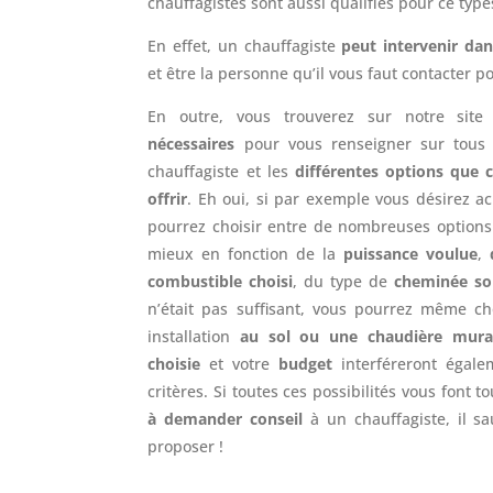
chauffagistes sont aussi qualifiés pour ce type
En effet, un chauffagiste
peut intervenir d
et être la personne qu’il vous faut contacter p
En outre, vous trouverez sur notre sit
nécessaires
pour vous renseigner sur tous 
chauffagiste et les
différentes options que 
offrir
. Eh oui, si par exemple vous désirez a
pourrez choisir entre de nombreuses options
mieux en fonction de la
puissance voulue
,
combustible choisi
, du type de
cheminée so
n’était pas suffisant, vous pourrez même ch
installation
au sol ou une chaudière mura
choisie
et votre
budget
interféreront égale
critères. Si toutes ces possibilités vous font t
à demander conseil
à un chauffagiste, il s
proposer !