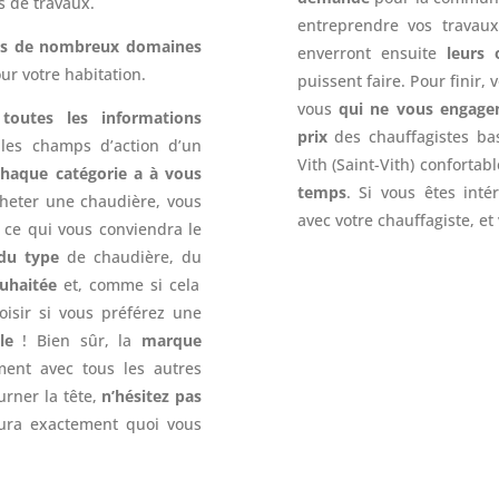
s de travaux.
entreprendre vos travaux
ans de nombreux domaines
enverront ensuite
leurs 
our votre habitation.
puissent faire. Pour finir,
vous
qui ne vous engagen
e
toutes les informations
prix
des chauffagistes ba
les champs d’action d’un
Vith (Saint-Vith) confortab
chaque catégorie a à vous
temps
. Si vous êtes inté
cheter une chaudière, vous
avec votre chauffagiste, e
 ce qui vous conviendra le
du type
de chaudière, du
uhaitée
et, comme si cela
oisir si vous préférez une
le
! Bien sûr, la
marque
ment avec tous les autres
ourner la tête,
n’hésitez pas
aura exactement quoi vous