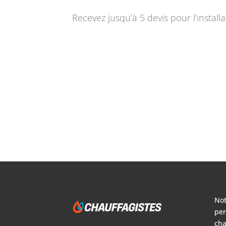
Recevez jusqu’à 5 devis pour l’instal
Not
per
cha