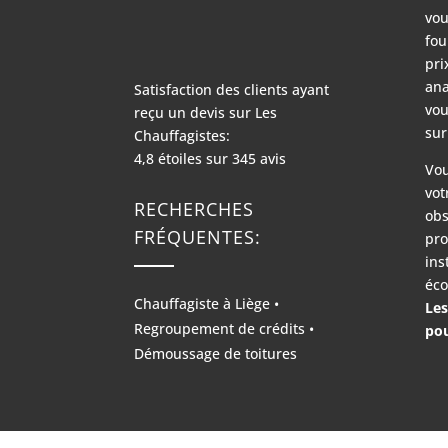
vou
fou
pri
ana
Satisfaction des clients ayant
vou
reçu un devis sur
Les
sur
Chauffagistes:
4,8
étoiles sur
345
avis
Vou
vot
RECHERCHES
obs
FRÉQUENTES:
pro
ins
éco
Chauffagiste à Liège
•
Les
Regroupement de crédits
•
pou
Démoussage de toitures