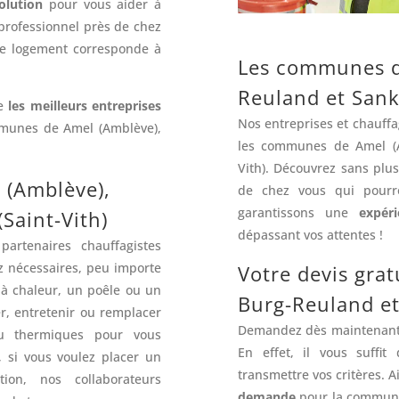
olution
pour vous aider à
 professionnel près de chez
re logement corresponde à
Les communes d
Reuland et Sankt
te
les meilleurs entreprises
Nos entreprises et chauffag
mmunes de Amel (Amblève),
les communes de Amel (Am
Vith). Découvrez sans plu
 (Amblève),
de chez vous qui pourr
garantissons une
expér
Saint-Vith)
dépassant vos attentes !
partenaires chauffagistes
 nécessaires, peu importe
Votre devis gra
à chaleur, un poêle ou un
Burg-Reuland et 
r, entretenir ou remplacer
Demandez dès maintenan
ou thermiques pour vous
En effet, il vous suffi
n, si vous voulez placer un
transmettre vos critères. 
ion, nos collaborateurs
demande
pour la communiq