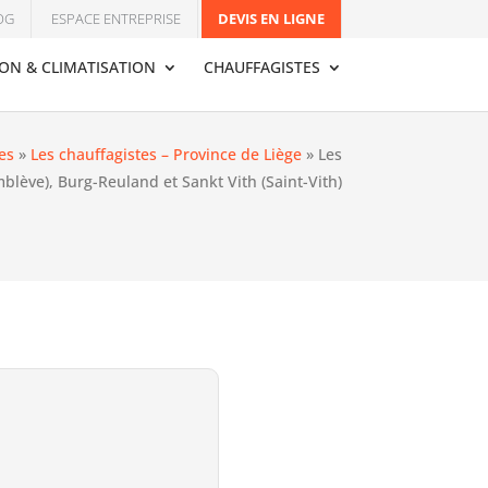
OG
ESPACE ENTREPRISE
DEVIS EN LIGNE
ION & CLIMATISATION
CHAUFFAGISTES
es
»
Les chauffagistes – Province de Liège
»
Les
blève), Burg-Reuland et Sankt Vith (Saint-Vith)