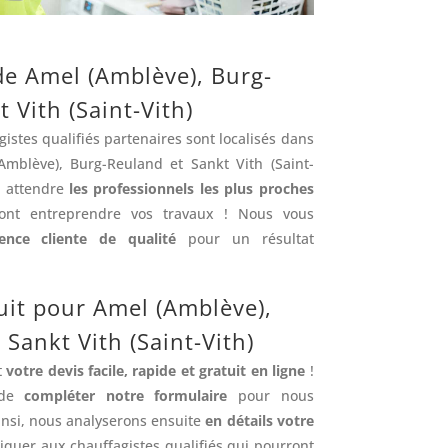
e Amel (Amblève), Burg-
 Vith (Saint-Vith)
istes qualifiés partenaires sont localisés dans
blève), Burg-Reuland et Sankt Vith (Saint-
s attendre
les professionnels les plus proches
ont entreprendre vos travaux ! Nous vous
ience cliente de qualité
pour un résultat
tuit pour Amel (Amblève),
Sankt Vith (Saint-Vith)
t
votre devis facile, rapide et gratuit en ligne
!
t de
compléter notre formulaire
pour nous
Ainsi, nous analyserons ensuite
en détails votre
uer aux chauffagistes qualifiés qui pourront