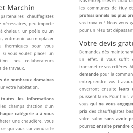
Nos entreprises et chauffag
 et Marchin
les communes de Huy et 
professionnels les plus p
partenaires chauffagistes
vos travaux ! Nous vous 
 nécessaires, peu importe
pour un résultat dépassant
à chaleur, un poêle ou un
r, entretenir ou remplacer
Votre devis gra
ou thermiques pour vous
Demandez dès maintenan
n, si vous voulez placer un
En effet, il vous suffi
ion, nos collaborateurs
transmettre vos critères. 
s de travaux.
demande
pour la communiq
ans de nombreux domaines
entreprendre vos travaux
our votre habitation.
enverront ensuite
leurs 
puissent faire. Pour finir,
e
toutes les informations
vous
qui ne vous engagen
les champs d’action d’un
prix
des chauffagistes bas
chaque catégorie a à vous
votre salon
sans avoir p
cheter une chaudière, vous
pourrez
ensuite prendre 
 ce qui vous conviendra le