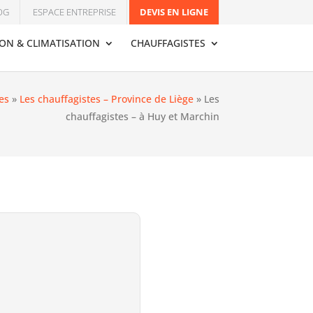
OG
ESPACE ENTREPRISE
DEVIS EN LIGNE
ION & CLIMATISATION
CHAUFFAGISTES
es
»
Les chauffagistes – Province de Liège
»
Les
chauffagistes – à Huy et Marchin