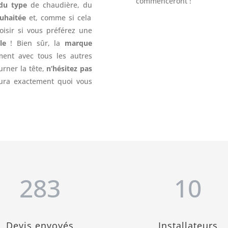
commenceront !
du type
de chaudière, du
uhaitée
et, comme si cela
oisir si vous préférez une
le
! Bien sûr, la
marque
ment avec tous les autres
ourner la tête,
n’hésitez pas
aura exactement quoi vous
283
10
Devis envoyés
Installateurs