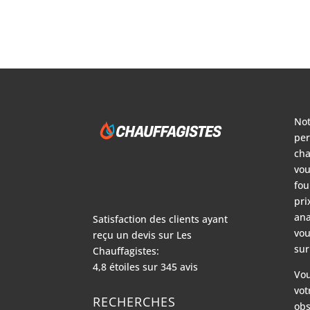
Not
per
cha
vou
fou
pri
ana
Satisfaction des clients ayant
vou
reçu un devis sur
Les
sur
Chauffagistes:
4,8
étoiles sur
345
avis
Vou
vot
RECHERCHES
obs