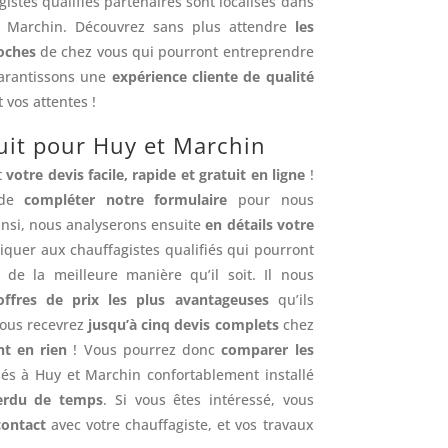
istes qualifiés partenaires sont localisés dans
Marchin. Découvrez sans plus attendre
les
roches
de chez vous qui pourront entreprendre
garantissons une
expérience cliente de qualité
 vos attentes !
tuit pour Huy et Marchin
t
votre devis facile, rapide et gratuit en ligne
!
t de
compléter notre formulaire
pour nous
Ainsi, nous analyserons ensuite
en détails votre
uer aux chauffagistes qualifiés qui pourront
 de la meilleure manière qu’il soit. Il nous
offres de prix les plus avantageuses
qu’ils
 vous recevrez
jusqu’à cinq devis complets
chez
t en rien
! Vous pourrez donc
comparer les
és à Huy et Marchin confortablement installé
erdu de temps
. Si vous êtes intéressé, vous
contact
avec votre chauffagiste, et vos travaux