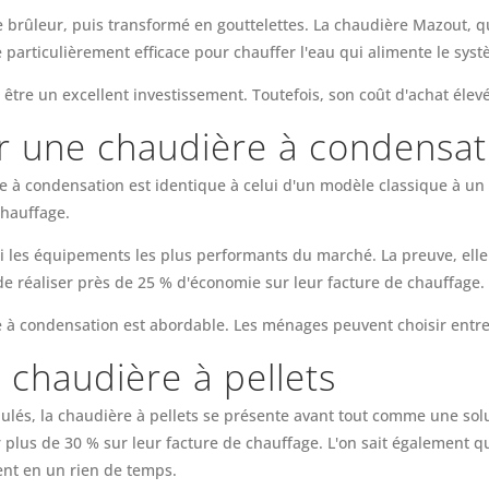
e brûleur, puis transformé en gouttelettes. La chaudière Mazout, qu
 particulièrement efficace pour chauffer l'eau qui alimente le sys
 être un excellent investissement. Toutefois, son coût d'achat élev
r une chaudière à condensat
à condensation est identique à celui d'un modèle classique à un dé
chauffage.
 les équipements les plus performants du marché. La preuve, elle
de réaliser près de 25 % d'économie sur leur facture de chauffage.
re à condensation est abordable. Les ménages peuvent choisir ent
 chaudière à pellets
lés, la chaudière à pellets se présente avant tout comme une sol
lus de 30 % sur leur facture de chauffage. L'on sait également q
ent en un rien de temps.