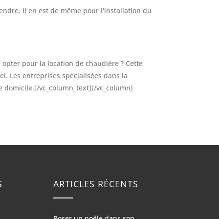
endre. Il en est de même pour l'installation du
 opter pour la location de chaudière ? Cette
l. Les entreprises spécialisées dans la
re domicile.[/vc_column_text][/vc_column]
S
ARTICLES RÉCENTS
Poser un poêle dans son