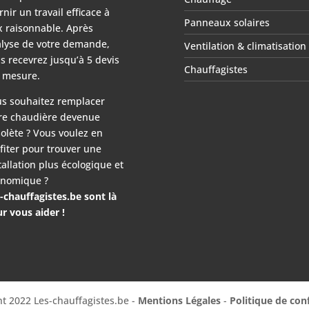
rnir un travail efficace à
Panneaux solaires
x raisonnable. Après
lyse de votre demande,
Ventilation & climatisation
s recevrez jusqu’à 5 devis
Chauffagistes
 mesure.
s souhaitez remplacer
re chaudière devenue
olète ? Vous voulez en
fiter pour trouver une
tallation plus écologique et
nomique ?
-chauffagistes.be sont là
r vous aider !
t 2022 Les-chauffagistes.be -
Mentions Légales
-
Politique de conf