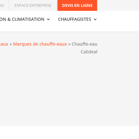
OG
ESPACE ENTREPRISE
DEVIS EN LIGNE
ION & CLIMATISATION
CHAUFFAGISTES
eaux
»
Marques de chauffe-eaux
»
Chauffe-eau
Calideal