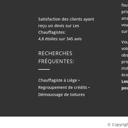
fou
pri
ana
Satisfaction des clients ayant
vou
reçu un devis sur
Les
sur
Chauffagistes:
4,8
étoiles sur
345
avis
Vou
vot
RECHERCHES
obs
FRÉQUENTES:
pro
ins
éco
Chauffagiste à Liège
•
Les
Regroupement de crédits
•
pou
Démoussage de toitures
© Copyrigh