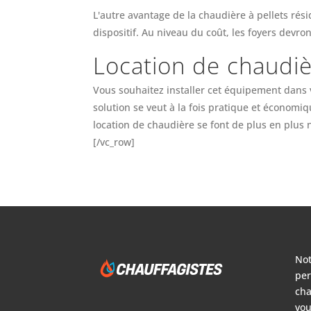
L'autre avantage de la chaudière à pellets rés
dispositif. Au niveau du coût, les foyers devr
Location de chaudiè
Vous souhaitez installer cet équipement dans v
solution se veut à la fois pratique et économi
location de chaudière se font de plus en plus 
[/vc_row]
Not
per
cha
vou