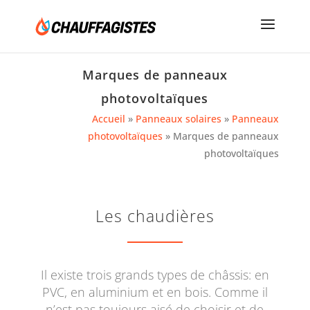
Marques de panneaux
photovoltaïques
Accueil
»
Panneaux solaires
»
Panneaux
photovoltaïques
»
Marques de panneaux
photovoltaïques
Les chaudières
Il existe trois grands types de châssis: en
PVC, en aluminium et en bois. Comme il
n’est pas toujours aisé de choisir et de