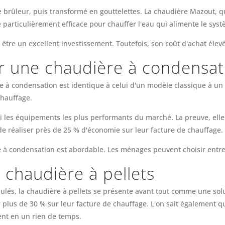
e brûleur, puis transformé en gouttelettes. La chaudière Mazout, qu
 particulièrement efficace pour chauffer l'eau qui alimente le sys
 être un excellent investissement. Toutefois, son coût d'achat élev
r une chaudière à condensat
à condensation est identique à celui d'un modèle classique à un dé
chauffage.
 les équipements les plus performants du marché. La preuve, elle
de réaliser près de 25 % d'économie sur leur facture de chauffage.
re à condensation est abordable. Les ménages peuvent choisir ent
 chaudière à pellets
lés, la chaudière à pellets se présente avant tout comme une sol
lus de 30 % sur leur facture de chauffage. L'on sait également q
ent en un rien de temps.