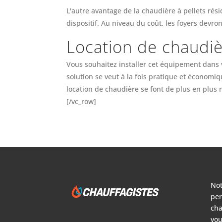
L'autre avantage de la chaudière à pellets rés
dispositif. Au niveau du coût, les foyers devr
Location de chaudiè
Vous souhaitez installer cet équipement dans v
solution se veut à la fois pratique et économi
location de chaudière se font de plus en plus 
[/vc_row]
Not
per
cha
vou