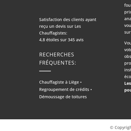
fou
pri
ana
Satisfaction des clients ayant
vou
reçu un devis sur
Les
sur
Chauffagistes:
4,8
étoiles sur
345
avis
Vou
vot
RECHERCHES
obs
FRÉQUENTES:
pro
ins
éco
Chauffagiste à Liège
•
Les
Regroupement de crédits
•
pou
Démoussage de toitures
© Copyrigh