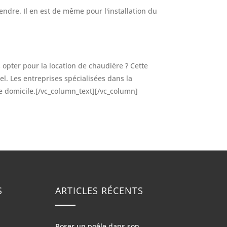
endre. Il en est de même pour l'installation du
 opter pour la location de chaudière ? Cette
l. Les entreprises spécialisées dans la
re domicile.[/vc_column_text][/vc_column]
S
ARTICLES RÉCENTS
Poser un poêle dans son