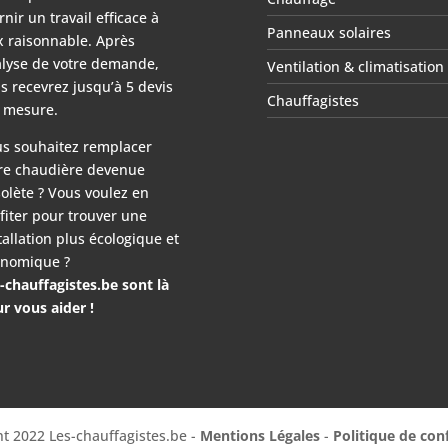
rnir un travail efficace à
Panneaux solaires
x raisonnable. Après
lyse de votre demande,
Ventilation & climatisation
s recevrez jusqu’à 5 devis
Chauffagistes
 mesure.
s souhaitez remplacer
re chaudière devenue
olète ? Vous voulez en
fiter pour trouver une
tallation plus écologique et
nomique ?
-chauffagistes.be sont là
r vous aider !
t 2022 Les-chauffagistes.be -
Mentions Légales
-
Politique de conf