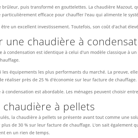
e brûleur, puis transformé en gouttelettes. La chaudière Mazout, qu
 particulièrement efficace pour chauffer l'eau qui alimente le sys
 être un excellent investissement. Toutefois, son coût d'achat élev
r une chaudière à condensat
à condensation est identique à celui d'un modèle classique à un dé
chauffage.
 les équipements les plus performants du marché. La preuve, elle
de réaliser près de 25 % d'économie sur leur facture de chauffage.
re à condensation est abordable. Les ménages peuvent choisir ent
 chaudière à pellets
lés, la chaudière à pellets se présente avant tout comme une sol
lus de 30 % sur leur facture de chauffage. L'on sait également q
ent en un rien de temps.