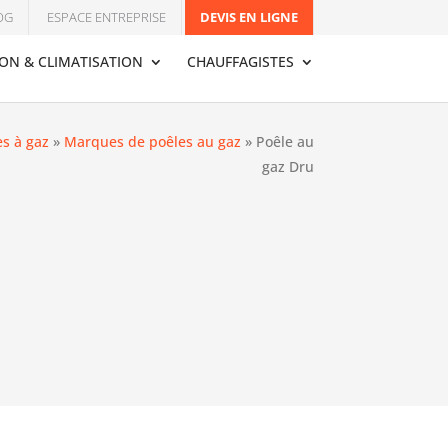
OG
ESPACE ENTREPRISE
DEVIS EN LIGNE
ION & CLIMATISATION
CHAUFFAGISTES
es à gaz
»
Marques de poêles au gaz
»
Poêle au
gaz Dru