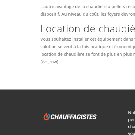
L'autre avantage de la chaudière à pellets rés
dispositif. Au niveau du coût, les foyers devr
Location de chaudiè
Vous souhaitez installer cet équipement dans v
solution se veut à la fois pratique et économi
location de chaudière se font de plus en plus 
[/vc_row]
Not
per
cha
vou