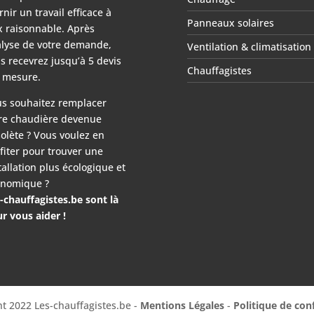
rnir un travail efficace à
Panneaux solaires
x raisonnable. Après
lyse de votre demande,
Ventilation & climatisation
s recevrez jusqu’à 5 devis
Chauffagistes
 mesure.
s souhaitez remplacer
re chaudière devenue
olète ? Vous voulez en
fiter pour trouver une
tallation plus écologique et
nomique ?
-chauffagistes.be sont là
r vous aider !
t 2022 Les-chauffagistes.be -
Mentions Légales
-
Politique de conf