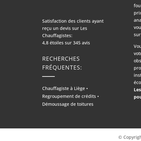
fou
pri
ana
Satisfaction des clients ayant
vou
reçu un devis sur
Les
sur
Chauffagistes:
4,8
étoiles sur
345
avis
Vou
vot
RECHERCHES
obs
FRÉQUENTES:
pro
ins
éco
Chauffagiste à Liège
•
Les
Regroupement de crédits
•
pou
Démoussage de toitures
© Copyrigh