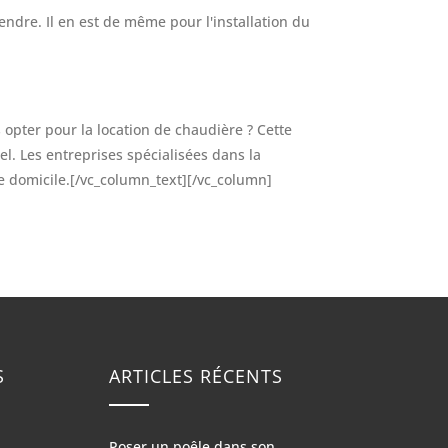
endre. Il en est de même pour l'installation du
 opter pour la location de chaudière ? Cette
l. Les entreprises spécialisées dans la
re domicile.[/vc_column_text][/vc_column]
S
ARTICLES RÉCENTS
Poser un poêle dans son