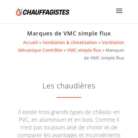
Marques de VMC simple flux
Accueil
»
Ventilation & climatisation
»
Ventilation
Mécanique Contrôlée
»
VMC simple flux
»
Marques
de VMC simple flux
Les chaudières
Il existe trois grands types de châssis: en
PVC, en aluminium et en bois. Comme il
n’est pas toujours aisé de choisir et de
comparer les avantages et inconvénients